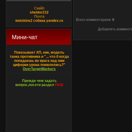
Скайп
sheldor232
Почта
Всего комментариев
:
0
wotskins2 собака yandex.ru
Добавлять коммента
Мини-чат
Показывает ХП, ник, модель
танка противника и "... что б когда
попадаешь во врага над ним
циферки урона появлялись?"
OverTargetMarkers
Прежде чем задать
вопрос,посети раздел
FAQ!