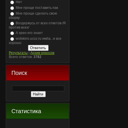
Нет
Мне проще поставить пак
Мне проще сделать свою
сборку
Воздержусь от всех ответов /Я
против всех/
А хрен его знает
wotskins.ucoz.ru имба...и все
хорошо
Результаты
|
Архив опросов
Всего ответов:
3782
Поиск
Статистика