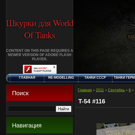
Шкурки для World
Of Tanks
CONTENT ON THIS PAGE REQUIRES A
NEWER VERSION OF ADOBE FLASH
PLAYER.
ГЛАВНАЯ
RE-MODELLING
ТАНКИ СССР
ТАНКИ ГЕР
СУББОТА, 8.8.2026
ДОБАВИТЬ
КЛАНЫ
FAQ
СТАНДАР
ШКУРКУ
ШКУРК
Главная
»
2011
»
Сентябрь
»
8
» 
Поиск
T-54 #116
Навигация