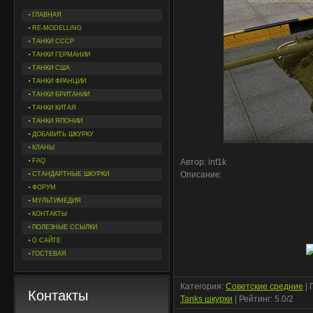
ГЛАВНАЯ
RE-MODELLING
ТАНКИ СССР
ТАНКИ ГЕРМАНИИ
ТАНКИ США
ТАНКИ ФРАНЦИИ
ТАНКИ БРИТАНИИ
ТАНКИ КИТАЯ
ТАНКИ ЯПОНИИ
ДОБАВИТЬ ШКУРКУ
КЛАНЫ
FAQ
Автор: inf1k
Описание:
СТАНДАРТНЫЕ ШКУРКИ
ФОРУМ
МУЛЬТИМЕДИЯ
КОНТАКТЫ
ПОЛЕЗНЫЕ ССЫЛКИ
О САЙТЕ
ГОСТЕВАЯ
Категория
:
Советские средние
|
Контакты
Tanks шкурки
|
Рейтинг
:
5.0
/
2